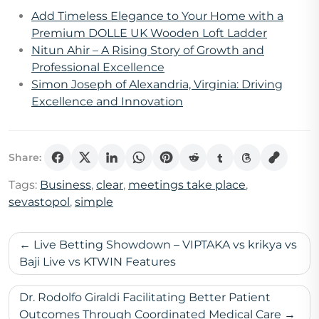
Add Timeless Elegance to Your Home with a
Premium DOLLE UK Wooden Loft Ladder
Nitun Ahir – A Rising Story of Growth and
Professional Excellence
Simon Joseph of Alexandria, Virginia: Driving
Excellence and Innovation
Share:
Tags:
Business
,
clear
,
meetings take place
,
sevastopol
,
simple
Post
Live Betting Showdown – VIPTAKA vs krikya vs
navigation
Baji Live vs KTWIN Features
Dr. Rodolfo Giraldi Facilitating Better Patient
Outcomes Through Coordinated Medical Care